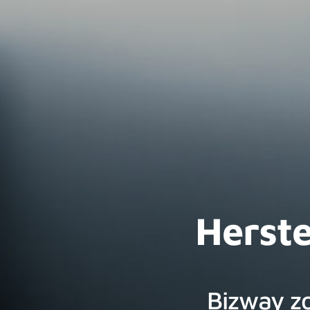
Herste
Bizway zo