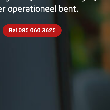
r operationeel bent.
Bel 085 060 3625